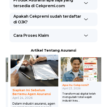
Produk Asuransi apa saja yang
tersedia di Cekpremi.com
Apakah Cekpremi sudah terdaftar
di OJK?
Cara Proses Klaim
Artikel Tentang Asuransi
Apa itu Cekpremi?
remi
April 23, 2026
Siapkan Ini Sebelum
Transformasi digital telah
Bertemu Agen Asuransi
mengubah total wajah
April 24, 2026
industri keu...
asa
Dalam industri asuransi, agen
tform