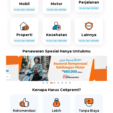
Perjalanan
Mobil
Motor
Mulai Dari 50.000
Mulai Dari 400.000
Mulai Dari 90.000
Properti
Kesehatan
Lainnya
Mulai Dari 500.000
Mulai Dari 600.000
Mulai Dari 100.000
Penawaran Spesial Hanya Untukmu
Kenapa Harus Cekpremi?
Rekomendasi
Lebih
Tanpa Biaya