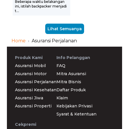
Beberapa waktu belakangan
?
ini, istilah backpacker menjadi
t...
Lihat Semuanya
Home
›
Asuransi Perjalanan
Produk Kami
Info Pelanggan
Asuransi Mobil
FAQ
Asuransi Motor
Mitra Asuransi
Asuransi Perjalanan
Mitra Bisnis
Asuransi Kesehatan
Daftar Produk
Asuransi Jiwa
Klaim
Asuransi Properti
Kebijakan Privasi
Syarat & Ketentuan
Cekpremi