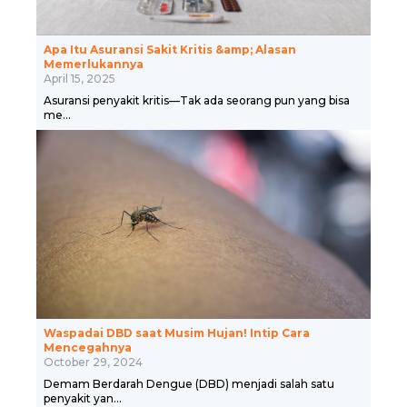
Apa Itu Asuransi Sakit Kritis &amp; Alasan
Memerlukannya
April 15, 2025
Asuransi penyakit kritis—Tak ada seorang pun yang bisa
me...
Waspadai DBD saat Musim Hujan! Intip Cara
Mencegahnya
October 29, 2024
Demam Berdarah Dengue (DBD) menjadi salah satu
penyakit yan...