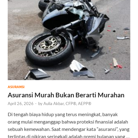
ASURANSI
Asuransi Murah Bukan Berarti Murahan
April 26, 2026
-
by
Aulia Akbar, CFP®, AEPP®
Di tengah biaya hidup yang terus meningkat, banyak
orang mulai menganggap bahwa proteksi finansial adalah
sebuah kemewahan. Saat mendengar kata “asuransi”, yang
terlintas di pikiran seringkali adalah premi bulanan yang …