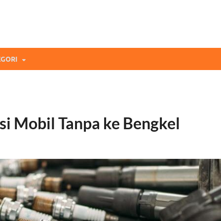
mi Blog
andingan Asuransi Terbaikmu!
GORI
i Mobil Tanpa ke Bengkel