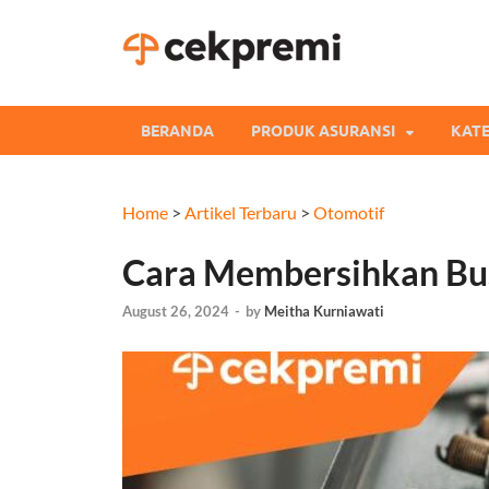
Cekpre
Informasi dan Perb
BERANDA
PRODUK ASURANSI
KATE
Home
>
Artikel Terbaru
>
Otomotif
Cara Membersihkan Bus
August 26, 2024
-
by
Meitha Kurniawati