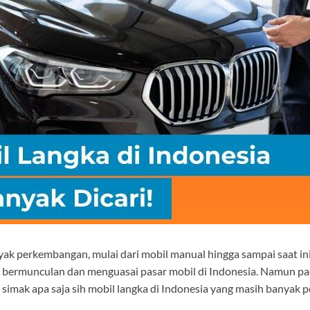
 perkembangan, mulai dari mobil manual hingga sampai saat ini 
bermunculan dan menguasai pasar mobil di Indonesia. Namun pada
simak apa saja sih mobil langka di Indonesia yang masih banyak pe