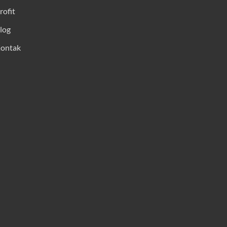
rofit
log
ontak