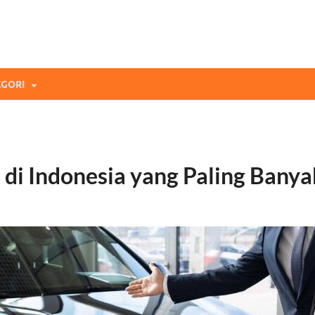
mi Blog
andingan Asuransi Terbaikmu!
GORI
di Indonesia yang Paling Banya