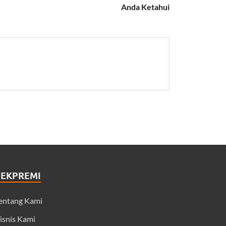
Anda Ketahui
CEKPREMI
entang Kami
isnis Kami