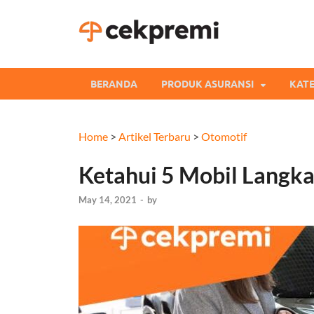
Cekpre
Informasi dan Perb
BERANDA
PRODUK ASURANSI
KATE
Home
>
Artikel Terbaru
>
Otomotif
Ketahui 5 Mobil Langka 
May 14, 2021
-
by