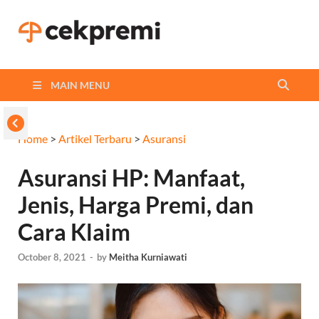
Cekpremi
Informasi dan Perbandingan
Asuransi Terbaikmu!
Blog
MAIN MENU
Home
>
Artikel Terbaru
>
Asuransi
Asuransi HP: Manfaat,
Jenis, Harga Premi, dan
Cara Klaim
October 8, 2021
-
by
Meitha Kurniawati