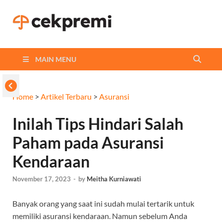
Cekpremi
Informasi dan Perbandingan
Asuransi Terbaikmu!
Blog
MAIN MENU
Home
>
Artikel Terbaru
>
Asuransi
Inilah Tips Hindari Salah
Paham pada Asuransi
Kendaraan
November 17, 2023
-
by
Meitha Kurniawati
Banyak orang yang saat ini sudah mulai tertarik untuk
memiliki asuransi kendaraan. Namun sebelum Anda