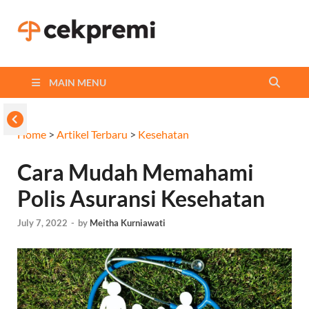
Cekpremi
Informasi dan Perbandingan
Asuransi Terbaikmu!
Blog
MAIN MENU
Home
>
Artikel Terbaru
>
Kesehatan
Cara Mudah Memahami
Polis Asuransi Kesehatan
July 7, 2022
-
by
Meitha Kurniawati