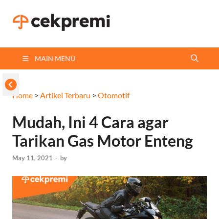
Cekpremi
Informasi dan Perbandingan
Asuransi Terbaikmu!
Blog
MAIN MENU
Home
>
Artikel Terbaru
>
Otomotif
Mudah, Ini 4 Cara agar
Tarikan Gas Motor Enteng
May 11, 2021
-
by