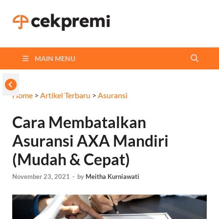
Cekpremi
Informasi dan Perbandingan
Asuransi Terbaikmu!
Blog
MAIN MENU
Home
>
Artikel Terbaru
>
Asuransi
Cara Membatalkan
Asuransi AXA Mandiri
(Mudah & Cepat)
November 23, 2021
-
by
Meitha Kurniawati