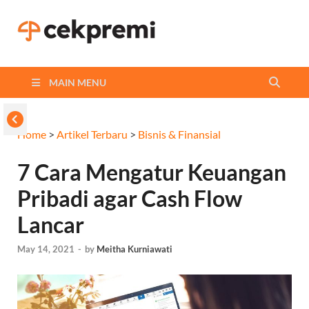
Cekpremi
Informasi dan Perbandingan
Asuransi Terbaikmu!
Blog
MAIN MENU
Home
>
Artikel Terbaru
>
Bisnis & Finansial
7 Cara Mengatur Keuangan
Pribadi agar Cash Flow
Lancar
May 14, 2021
-
by
Meitha Kurniawati