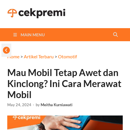
Cekpremi
Informasi dan Perbandingan
Asuransi Terbaikmu!
Blog
MAIN MENU
Home
>
Artikel Terbaru
>
Otomotif
Mau Mobil Tetap Awet dan
Kinclong? Ini Cara Merawat
Mobil
May 24, 2024
-
by
Meitha Kurniawati