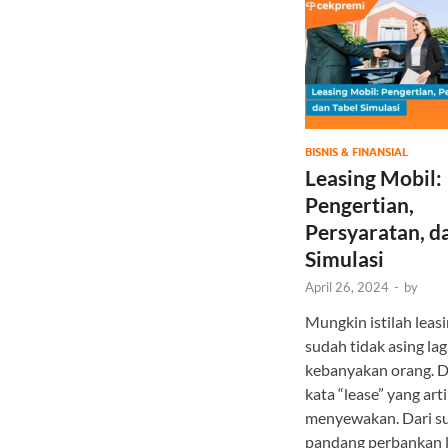
BISNIS & FINANSIAL
Leasing Mobil:
Pengertian,
Persyaratan, d
Simulasi
April 26, 2024
-
by
Mungkin istilah leas
sudah tidak asing lag
kebanyakan orang. D
kata “lease” yang art
menyewakan. Dari s
pandang perbankan l