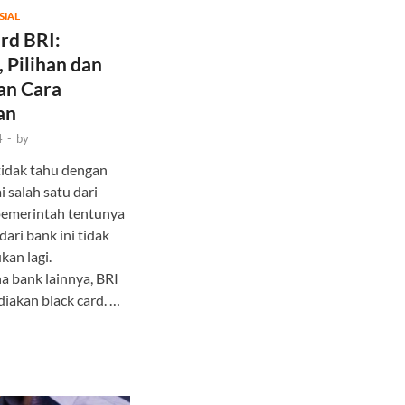
SIAL
rd BRI:
 Pilihan dan
an Cara
an
4
-
by
tidak tahu dengan
 salah satu dari
pemerintah tentunya
 dari bank ini tidak
kan lagi.
 bank lainnya, BRI
iakan black card. …