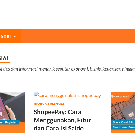
mi Blog
andingan Asuransi Terbaikmu!
GORI
SIAL
si tips dan informasi menarik seputar ekonomi, bisnis, keuangan hing
BISNIS & FINANSIAL
ShopeePay: Cara
Menggunakan, Fitur
dan Cara Isi Saldo