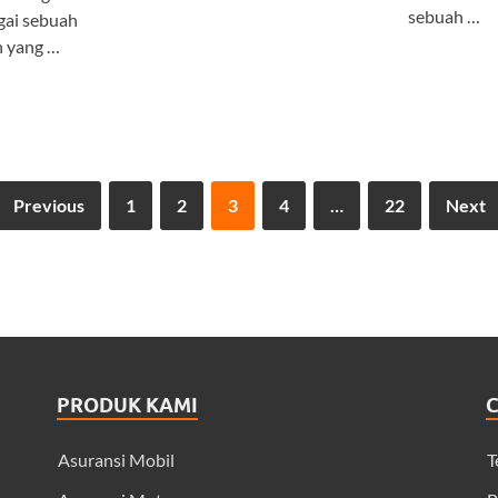
sebuah …
gai sebuah
n yang …
Previous
1
2
3
4
…
22
Next
PRODUK KAMI
Asuransi Mobil
T