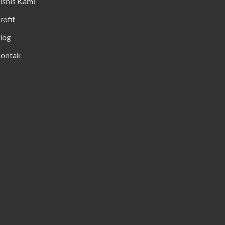
isnis Kami
rofit
log
ontak