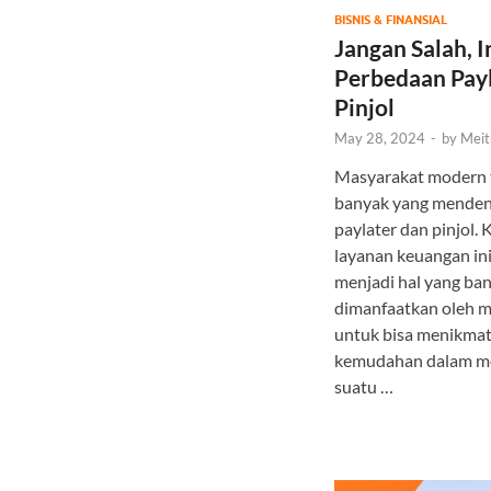
BISNIS & FINANSIAL
Jangan Salah, I
Perbedaan Payl
Pinjol
May 28, 2024
-
by
Meit
Masyarakat modern 
banyak yang menden
paylater dan pinjol.
layanan keuangan i
menjadi hal yang ba
dimanfaatkan oleh m
untuk bisa menikmat
kemudahan dalam m
suatu …