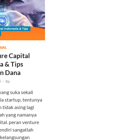
SIAL
re Capital
a & Tips
n Dana
4
-
by
yang suka sekali
a startup, tentunya
 tidak asing lagi
lah yang namanya
ital. peran venture
sendiri sangatlah
i kelangsungan