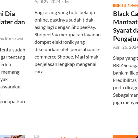
April 29, 2024
-
by
BISNIS & FINAN
Bagi orang yang hobi belanja
ni Dia
Black Ca
online, pastinya sudah tidak
ater dan
Manfaat,
asing lagi dengan ShopeePay.
Syarat d
ShopeePay merupakan layanan
Pengaju
ha Kurniawati
dompet elektronik yang
April 26, 202
dikeluarkan oleh perusahaan e-
tentu sudah
commerce Shopee. Mari simak
gar tentang
Siapa yang 
penjelasan lengkap mengenai
 Kedua
BRI? Sebagai
cara …
ni memang
bank milik 
nyak
kredibilitas
asyarakat
perlu diragu
i
Sebagaimana
endapatkan
juga menyed