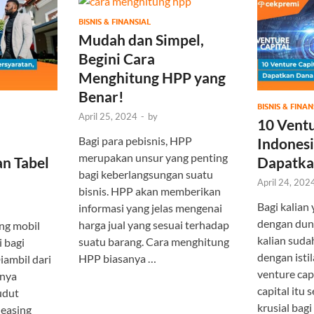
BISNIS & FINANSIAL
Mudah dan Simpel,
Begini Cara
Menghitung HPP yang
Benar!
BISNIS & FINAN
April 25, 2024
-
by
10 Ventu
Bagi para pebisnis, HPP
Indonesi
merupakan unsur yang penting
an Tabel
Dapatka
bagi keberlangsungan suatu
April 24, 202
bisnis. HPP akan memberikan
Bagi kalian 
informasi yang jelas mengenai
dengan duni
harga jual yang sesuai terhadap
ing mobil
kalian sudah
suatu barang. Cara menghitung
i bagi
dengan isti
HPP biasanya …
iambil dari
venture cap
inya
capital itu 
udut
krusial bag
easing