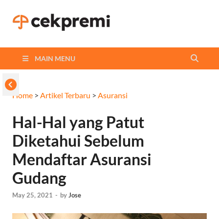
Cekpremi
Informasi dan Perbandingan
Asuransi Terbaikmu!
Blog
MAIN MENU
Home
>
Artikel Terbaru
>
Asuransi
Hal-Hal yang Patut
Diketahui Sebelum
Mendaftar Asuransi
Gudang
May 25, 2021
-
by
Jose