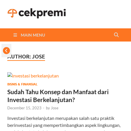
Cekpremi
Informasi dan Perbandingan
Asuransi Terbaikmu!
Blog
MAIN MENU
AUTHOR:
JOSE
BISNIS & FINANSIAL
Sudah Tahu Konsep dan Manfaat dari
Investasi Berkelanjutan?
December 15, 2023
-
by
Jose
Investasi berkelanjutan merupakan salah satu praktik
berinvestasi yang mempertimbangkan aspek lingkungan,