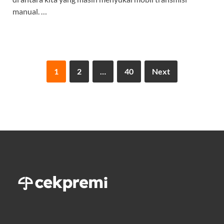
manual. …
1
2
…
40
Next