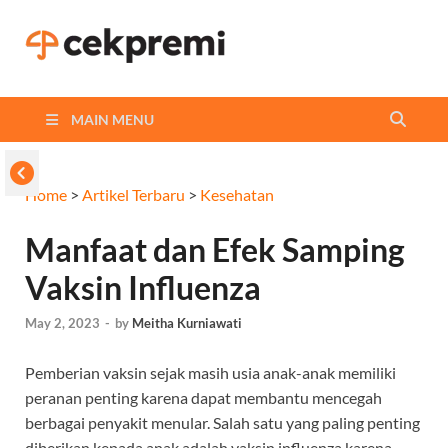
Cekpremi
Informasi dan Perbandingan
Asuransi Terbaikmu!
Blog
MAIN MENU
Home
>
Artikel Terbaru
>
Kesehatan
Manfaat dan Efek Samping
Vaksin Influenza
May 2, 2023
-
by
Meitha Kurniawati
Pemberian vaksin sejak masih usia anak-anak memiliki
peranan penting karena dapat membantu mencegah
berbagai penyakit menular. Salah satu yang paling penting
diberikan kepada anak adalah vaksin influenza karena