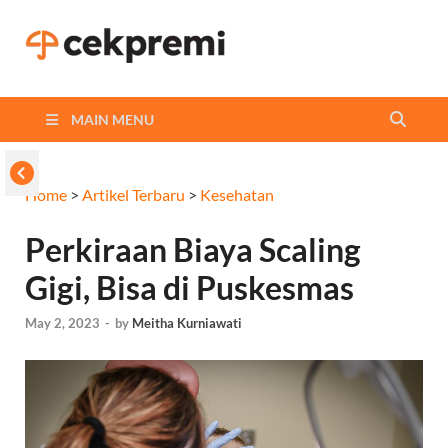
Cekpremi
Informasi dan Perbandingan
Asuransi Terbaikmu!
Blog
MAIN MENU
Home
>
Artikel Terbaru
>
Kesehatan
Perkiraan Biaya Scaling
Gigi, Bisa di Puskesmas
May 2, 2023
-
by
Meitha Kurniawati