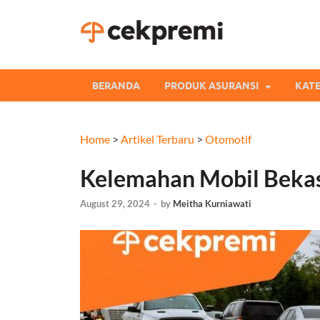
Cekpre
Informasi dan Perb
BERANDA
PRODUK ASURANSI
KATE
Home
>
Artikel Terbaru
>
Otomotif
Kelemahan Mobil Bekas 
August 29, 2024
-
by
Meitha Kurniawati