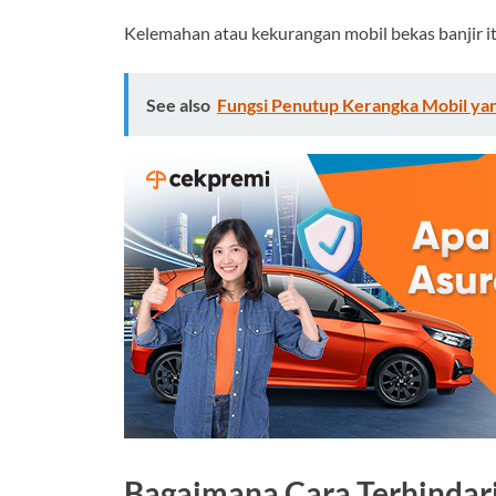
Kelemahan atau kekurangan mobil bekas banjir i
See also
Fungsi Penutup Kerangka Mobil ya
Bagaimana Cara Terhindari