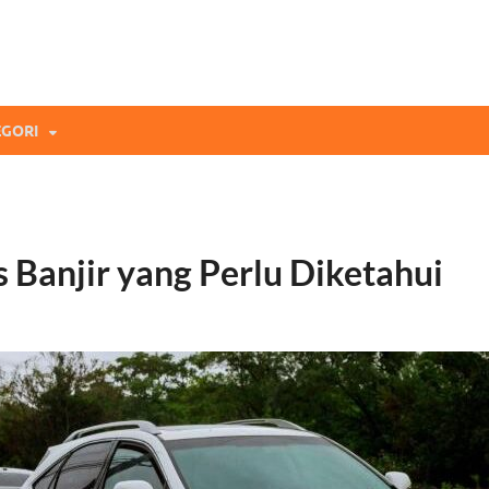
mi Blog
andingan Asuransi Terbaikmu!
GORI
Banjir yang Perlu Diketahui