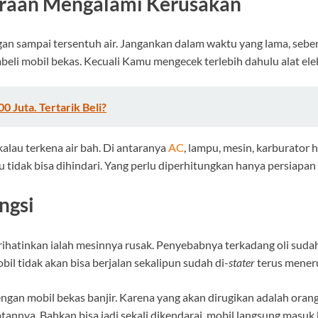
daraan Mengalami Kerusakan
an sampai tersentuh air. Jangankan dalam waktu yang lama, sebent
embeli mobil bekas. Kecuali Kamu mengecek terlebih dahulu alat ele
 Juta. Tertarik Beli?
lau terkena air bah. Di antaranya
AC
, lampu, mesin, karburator
tu tidak bisa dihindari. Yang perlu diperhitungkan hanya persiapa
ngsi
hatinkan ialah mesinnya rusak. Penyebabnya terkadang oli sudah 
il tidak akan bisa berjalan sekalipun sudah di-
stater
terus mener
dengan mobil bekas banjir. Karena yang akan dirugikan adalah o
tannya. Bahkan bisa jadi sekali dikendarai, mobil langsung masuk