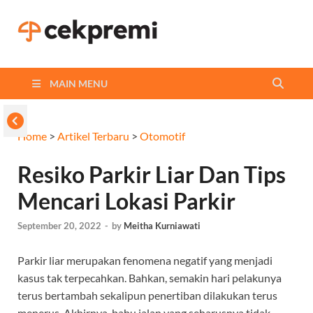
Cekpremi
Informasi dan Perbandingan
Asuransi Terbaikmu!
Blog
MAIN MENU
Home
>
Artikel Terbaru
>
Otomotif
Resiko Parkir Liar Dan Tips
Mencari Lokasi Parkir
September 20, 2022
-
by
Meitha Kurniawati
Parkir liar merupakan fenomena negatif yang menjadi
kasus tak terpecahkan. Bahkan, semakin hari pelakunya
terus bertambah sekalipun penertiban dilakukan terus
menerus. Akhirnya, bahu jalan yang seharusnya tidak