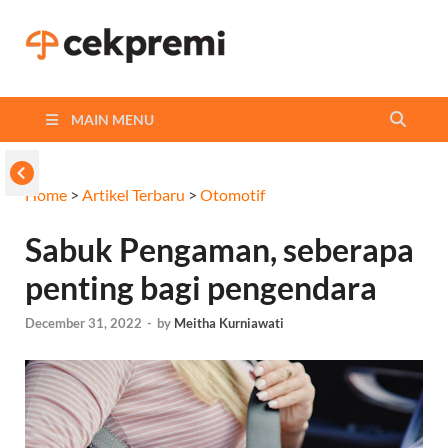
Cekpremi
Informasi dan Perbandingan
Asuransi Terbaikmu!
Blog
MAIN MENU
Home
>
Artikel Terbaru
>
Otomotif
Sabuk Pengaman, seberapa
penting bagi pengendara
December 31, 2022
-
by
Meitha Kurniawati