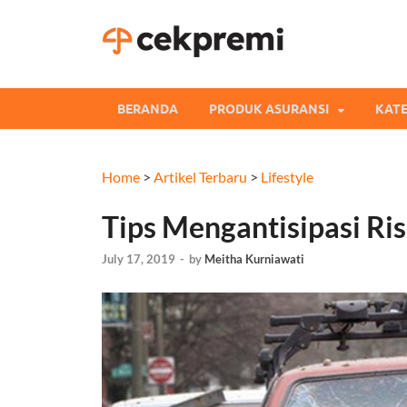
Cekpre
Informasi dan Perb
BERANDA
PRODUK ASURANSI
KATE
Home
>
Artikel Terbaru
>
Lifestyle
Tips Mengantisipasi Ri
July 17, 2019
-
by
Meitha Kurniawati