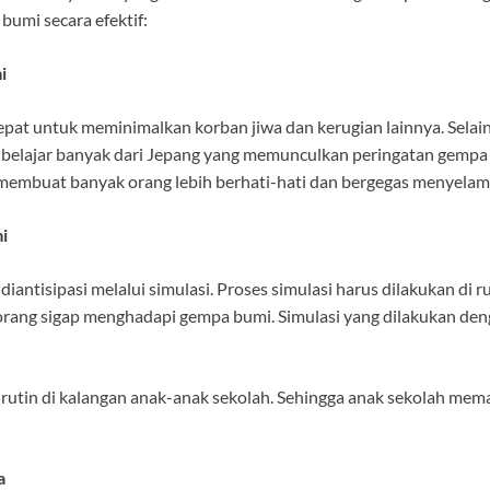
umi secara efektif:
i
pat untuk meminimalkan korban jiwa dan kerugian lainnya. Selain 
ut belajar banyak dari Jepang yang memunculkan peringatan gempa 
u membuat banyak orang lebih berhati-hati dan bergegas menyelama
i
diantisipasi melalui simulasi. Proses simulasi harus dilakukan di 
 orang sigap menghadapi gempa bumi. Simulasi yang dilakukan de
ra rutin di kalangan anak-anak sekolah. Sehingga anak sekolah me
a