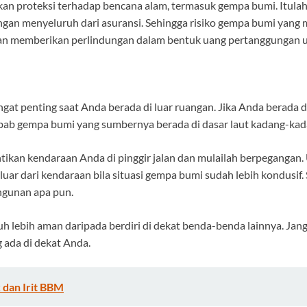
an proteksi terhadap bencana alam, termasuk gempa bumi. Itulah
ungan menyeluruh dari asuransi. Sehingga risiko gempa bumi ya
akan memberikan perlindungan dalam bentuk uang pertanggungan 
at penting saat Anda berada di luar ruangan. Jika Anda berada d
 Sebab gempa bumi yang sumbernya berada di dasar laut kadang-k
ntikan kendaraan Anda di pinggir jalan dan mulailah berpeganga
uar dari kendaraan bila situasi gempa bumi sudah lebih kondusif.
bangunan apa pun.
auh lebih aman daripada berdiri di dekat benda-benda lainnya. J
 ada di dekat Anda.
 dan Irit BBM