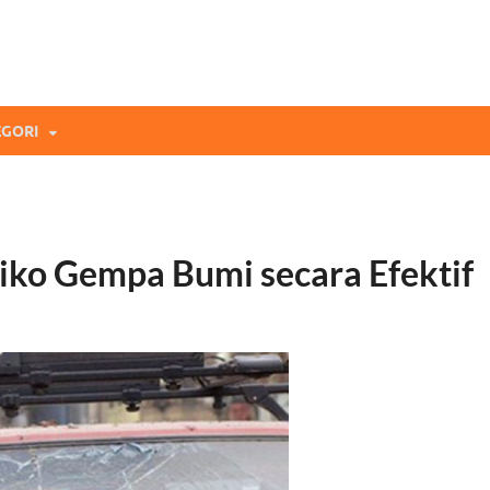
mi Blog
andingan Asuransi Terbaikmu!
GORI
siko Gempa Bumi secara Efektif