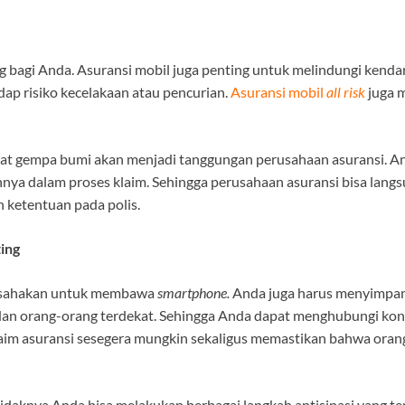
g bagi Anda. Asuransi mobil juga penting untuk melindungi kenda
ap risiko kecelakaan atau pencurian.
Asuransi mobil
all risk
juga 
at gempa bumi akan menjadi tanggungan perusahaan asuransi. A
nya dalam proses klaim. Sehingga perusahaan asuransi bisa lan
 ketentuan pada polis.
ing
 usahakan untuk membawa
smartphone.
Anda juga harus menyimpan 
dan orang-orang terdekat. Sehingga Anda dapat menghubungi kon
aim asuransi sesegera mungkin sekaligus memastikan bahwa oran
tidaknya Anda bisa melakukan berbagai langkah antisipasi yang te