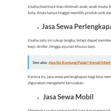
Usaha
food truck
kian diminati anak-anak muda. 
kota. Anda hanya tinggal memilih produk unik dan
Jasa Sewa Perlengkap
Usaha satu ini cukup langka, tetapi dapat membe
bayi,
stroller
, hingga ayunan khusus bayi.
See also
Apa Itu Kunjung Pajak? Kenali Man
Karena itu, jasa sewa perlengkapan bagi bisa men
digunakan mengalami kerusakan.
Jasa Sewa Mobil
Membuka usaha rental mobil juga dapat menjadi 