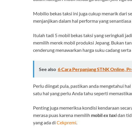
Mobilio bekas taksi
ini juga cukup menarik dari 
menjanjikan dalam hal performa yang senantiasa p
Itulah tadi 5 mobil bekas taksi yang seringkali j
memilih merek mobil produksi Jepang. Bukan tan
cenderung menawarkan harga suku cadang serta 
See also
6 Cara Perpanjang STNK Online, Pr
Perlu diingat pula, pastikan anda mengetahui ha
satu hal yang perlu Anda tahu seperti memastik
Penting juga memeriksa kondisi kendaraan secar
merasa puas karena memilih
mobil
ex taxi
dan ti
yang ada di
Cekpremi
.