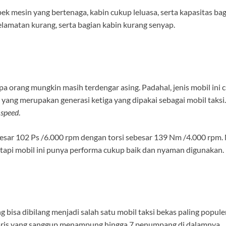
spek mesin yang bertenaga, kabin cukup leluasa, serta kapasitas ba
selamatan kurang, serta bagian kabin kurang senyap.
a orang mungkin masih terdengar asing. Padahal, jenis mobil ini 
yang merupakan generasi ketiga yang dipakai sebagai mobil taks
speed
.
sar 102 Ps /6.000 rpm dengan torsi sebesar 139 Nm /4.000 rpm.
etapi mobil ini punya performa cukup baik dan nyaman digunakan.
 bisa dibilang menjadi salah satu mobil taksi bekas paling popule
 baris yang sanggup menampung hingga 7 penumpang di dalamnya.