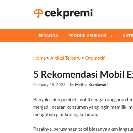
Cekpre
Informasi dan Perb
BERANDA
PRODUK ASURANSI
KATE
Home
>
Artikel Terbaru
>
Otomotif
5 Rekomendasi Mobil Ex
February 15, 2023
-
by
Meitha Kurniawati
Banyak calon pembeli mobil dengan anggaran ter
menjadi incaran konsumen yang ingin memiliki m
mengubah plat kuning ke hitam.
Pasalnya, perusahaan taksi biasanya akan langs