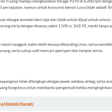
 E-Tec II yang mampu menghasilkan tenaga 93 PS di 6.200 rpm de
5 percepatan, namun untuk konsumsi bensin Lova tidak sebaik To
jual sebagai armada taksi saja dan tidak untuk dijual untuk umu
nderung mirip dengan Avanza, yakni 1.500 cc 1NZ-FE, meski tanpa
i mesin tangguh, kabin lebih leluasa dibanding Limo, serta memil
urang, serta cukup sulit mencari
spare part
dan tempat servis.
a sayangnya tidak dilengkapi dengan
power window, airbag,
serta aud
 yang fungsinya untuk membantu pengemudi ketika menginginka
ya Melebihi Rumah!