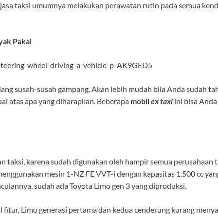
k jasa taksi umumnya melakukan perawatan rutin pada semua kenda
yak Pakai
steering-wheel-driving-a-vehicle-p-AK9GED5
lang susah-susah gampang. Akan lebih mudah bila Anda sudah tah
ai atas apa yang diharapkan. Beberapa
mobil
ex taxi
ini bisa Anda
an taksi, karena sudah digunakan oleh hampir semua perusahaan t
 menggunakan mesin 1-NZ FE VVT-i dengan kapasitas 1.500 cc ya
nculannya, sudah ada
Toyota Limo gen 3
yang diproduksi.
al fitur, Limo generasi pertama dan kedua cenderung kurang menya