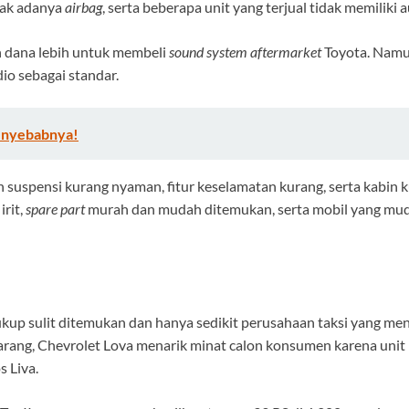
idak adanya
airbag
, serta beberapa unit yang terjual tidak memiliki 
 dana lebih untuk membeli
sound system aftermarket
Toyota. Namun
io sebagai standar.
Penyebabnya!
h suspensi kurang nyaman, fitur keselamatan kurang, serta kabin
irit,
spare part
murah dan mudah ditemukan, serta mobil yang mud
i cukup sulit ditemukan dan hanya sedikit perusahaan taksi yang 
arang, Chevrolet Lova menarik minat calon konsumen karena unit mo
s Liva.