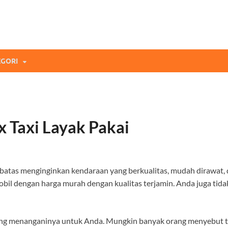
mi Blog
andingan Asuransi Terbaikmu!
GORI
 Taxi Layak Pakai
batas menginginkan kendaraan yang berkualitas, mudah dirawat,
obil dengan harga murah dengan kualitas terjamin. Anda juga tid
ung menanganinya untuk Anda. Mungkin banyak orang menyebut tak