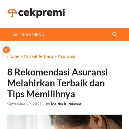
Cekpremi
Informasi dan Perbandingan
Asuransi Terbaikmu!
Blog
MAIN MENU
Home
>
Artikel Terbaru
>
Asuransi
8 Rekomendasi Asuransi
Melahirkan Terbaik dan
Tips Memilihnya
September 29, 2021
-
by
Meitha Kurniawati