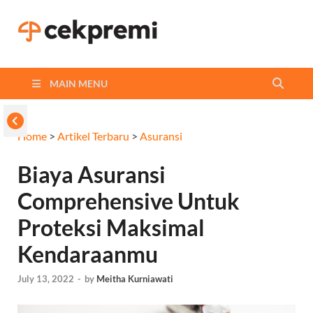
Cekpremi
Informasi dan Perbandingan
Asuransi Terbaikmu!
Blog
MAIN MENU
Home
>
Artikel Terbaru
>
Asuransi
Biaya Asuransi
Comprehensive Untuk
Proteksi Maksimal
Kendaraanmu
July 13, 2022
-
by
Meitha Kurniawati