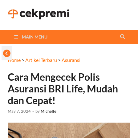
Cekpremi
Informasi dan Perbandingan
Asuransi Terbaikmu!
Blog
MAIN MENU
Home
>
Artikel Terbaru
>
Asuransi
Cara Mengecek Polis
Asuransi BRI Life, Mudah
dan Cepat!
May 7, 2024
-
by
Michelle