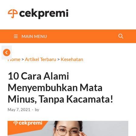
Cekpremi
Informasi dan Perbandingan
Asuransi Terbaikmu!
Blog
MAIN MENU
Home
>
Artikel Terbaru
>
Kesehatan
10 Cara Alami
Menyembuhkan Mata
Minus, Tanpa Kacamata!
May 7, 2021
-
by