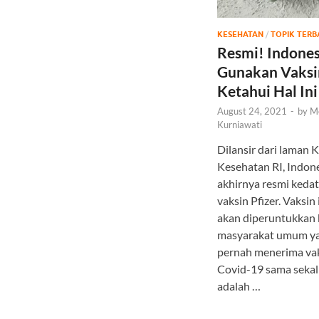
KESEHATAN
/
TOPIK TERB
Resmi! Indones
Gunakan Vaksin
Ketahui Hal Ini
August 24, 2021
-
by
M
Kurniawati
Dilansir dari laman 
Kesehatan RI, Indon
akhirnya resmi keda
vaksin Pfizer. Vaksin 
akan diperuntukkan 
masyarakat umum y
pernah menerima vak
Covid-19 sama sekali
adalah …