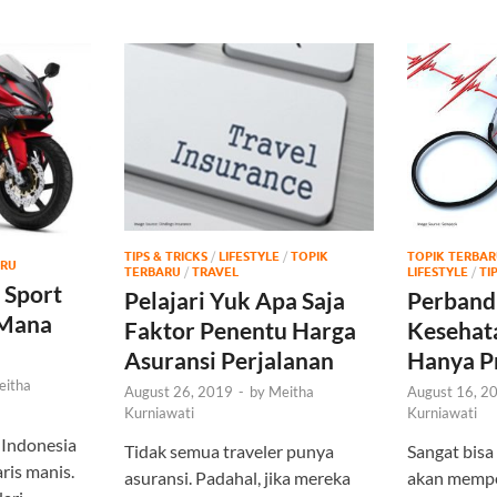
TIPS & TRICKS
/
LIFESTYLE
/
TOPIK
TOPIK TERBAR
ARU
TERBARU
/
TRAVEL
LIFESTYLE
/
TI
 Sport
Pelajari Yuk Apa Saja
Perband
 Mana
Faktor Penentu Harga
Kesehat
Asuransi Perjalanan
Hanya P
eitha
August 26, 2019
-
by
Meitha
August 16, 2
Kurniawati
Kurniawati
 Indonesia
Tidak semua traveler punya
Sangat bisa
aris manis.
asuransi. Padahal, jika mereka
akan mempe