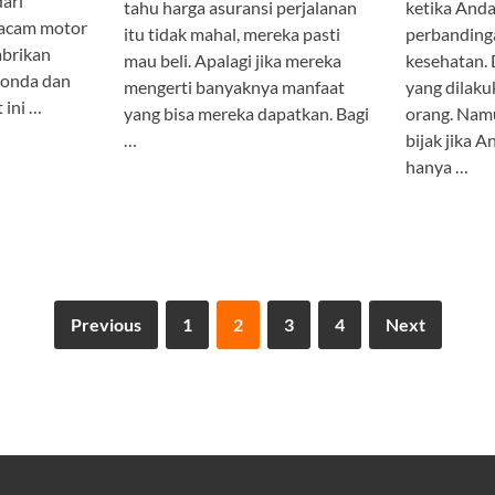
dari
tahu harga asuransi perjalanan
ketika And
macam motor
itu tidak mahal, mereka pasti
perbanding
abrikan
mau beli. Apalagi jika mereka
kesehatan.
Honda dan
mengerti banyaknya manfaat
yang dilaku
 ini …
yang bisa mereka dapatkan. Bagi
orang. Namu
…
bijak jika
hanya …
Previous
1
2
3
4
Next