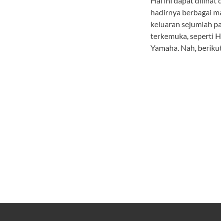
Hal ini dapat dilihat 
hadirnya berbagai 
keluaran sejumlah p
terkemuka, seperti 
Yamaha. Nah, berikut