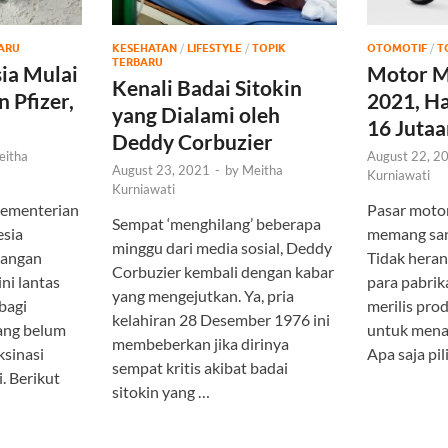
ARU
KESEHATAN
/
LIFESTYLE
/
TOPIK
OTOMOTIF
/
T
TERBARU
ia Mulai
Motor M
Kenali Badai Sitokin
 Pfizer,
2021, Ha
yang Dialami oleh
16 Jutaa
Deddy Corbuzier
eitha
August 22, 2
August 23, 2021
-
by
Meitha
Kurniawati
Kurniawati
Kementerian
Pasar motor
Sempat ‘menghilang’ beberapa
esia
memang sang
minggu dari media sosial, Deddy
tangan
Tidak heran
Corbuzier kembali dengan kabar
ini lantas
para pabri
yang mengejutkan. Ya, pria
bagi
merilis pro
kelahiran 28 Desember 1976 ini
ang belum
untuk mena
membeberkan jika dirinya
sinasi
Apa saja pi
sempat kritis akibat badai
. Berikut
sitokin yang …