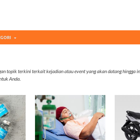
mi Blog
andingan Asuransi Terbaikmu!
GORI
n topik terkini terkait kejadian atau event yang akan datang hingga 
ntuk Anda.