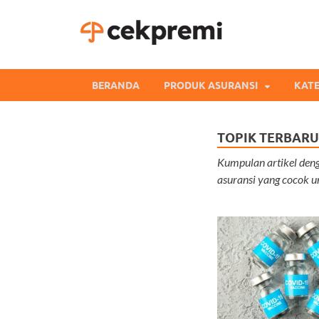
Cekpre
Informasi dan Perb
BERANDA
PRODUK ASURANSI
KATE
TOPIK TERBARU
Kumpulan artikel denga
asuransi yang cocok u