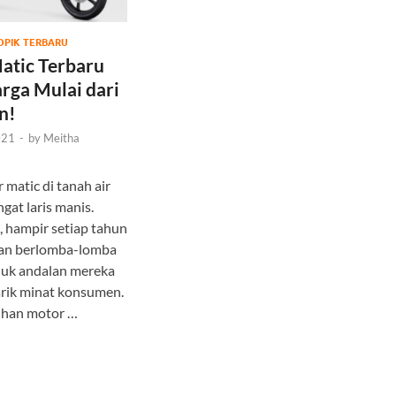
OPIK TERBARU
atic Terbaru
rga Mulai dari
n!
021
-
by
Meitha
 matic di tanah air
at laris manis.
, hampir setiap tahun
kan berlomba-lomba
duk andalan mereka
rik minat konsumen.
lihan motor …