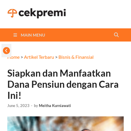
Cekpremi
Informasi dan Perbandingan
Asuransi Terbaikmu!
Blog
MAIN MENU
Home
>
Artikel Terbaru
>
Bisnis & Finansial
Siapkan dan Manfaatkan
Dana Pensiun dengan Cara
Ini!
June 5, 2023
-
by
Meitha Kurniawati