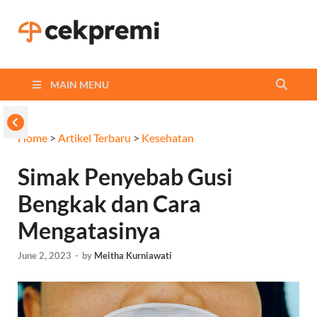
Cekpremi
Informasi dan Perbandingan
Asuransi Terbaikmu!
Blog
MAIN MENU
Home
>
Artikel Terbaru
>
Kesehatan
Simak Penyebab Gusi
Bengkak dan Cara
Mengatasinya
June 2, 2023
-
by
Meitha Kurniawati