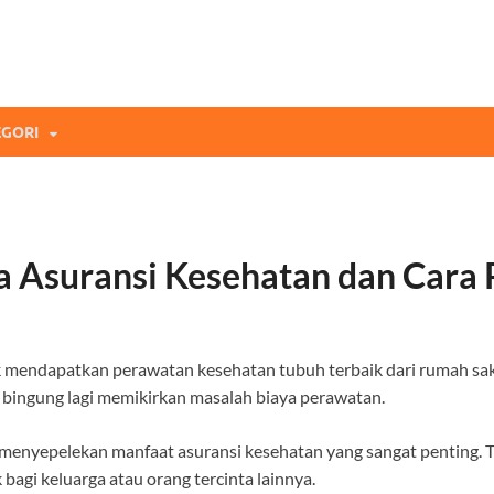
mi Blog
andingan Asuransi Terbaikmu!
GORI
a Asuransi Kesehatan dan Cara 
 mendapatkan perawatan kesehatan tubuh terbaik dari rumah saki
 bingung lagi memikirkan masalah biaya perawatan.
enyepelekan manfaat asuransi kesehatan yang sangat penting. Ti
agi keluarga atau orang tercinta lainnya.