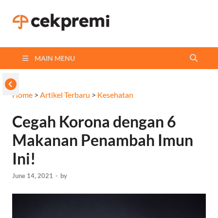
Cekpremi
Informasi dan Perbandingan
Asuransi Terbaikmu!
Blog
MAIN MENU
Home
>
Artikel Terbaru
>
Kesehatan
Cegah Korona dengan 6
Makanan Penambah Imun
Ini!
June 14, 2021
-
by