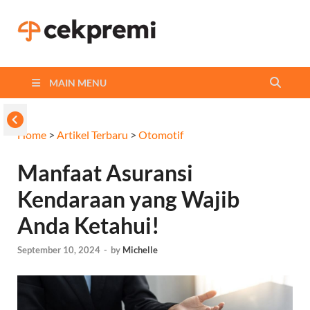
Cekpremi
Informasi dan Perbandingan
Asuransi Terbaikmu!
Blog
MAIN MENU
Home
>
Artikel Terbaru
>
Otomotif
Manfaat Asuransi
Kendaraan yang Wajib
Anda Ketahui!
September 10, 2024
-
by
Michelle