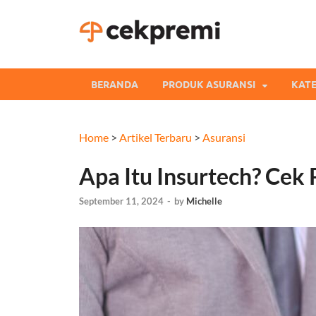
Cekpre
Informasi dan Perb
BERANDA
PRODUK ASURANSI
KATE
Home
>
Artikel Terbaru
>
Asuransi
Apa Itu Insurtech? Cek
September 11, 2024
-
by
Michelle