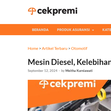
Cekpre
Informasi dan Perb
BERANDA
PRODUK ASURANSI
KATE
Home
>
Artikel Terbaru
>
Otomotif
Mesin Diesel, Kelebih
September 12, 2024
-
by
Meitha Kurniawati