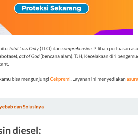
aitu
Total Loss Only
(TLO) dan
comprehensive
. Pilihan perluasan as
abotase),
act of God
(bencana alam), TJH, Kecelakaan diri pengem
tant.
 kamu bisa mengunjungi
Cekpremi
. Layanan ini menyediakan
asura
yebab dan Solusinya
in diesel: