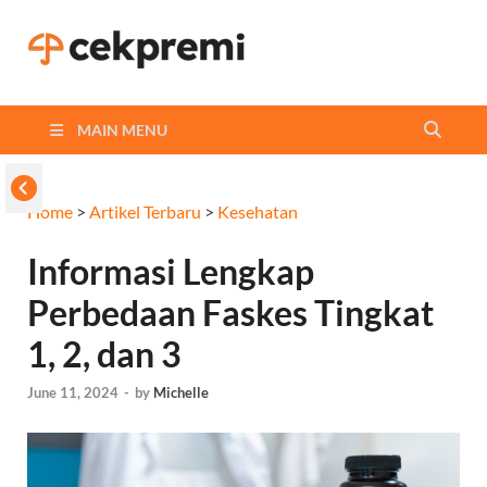
Cekpremi
Informasi dan Perbandingan
Asuransi Terbaikmu!
Blog
MAIN MENU
Home
>
Artikel Terbaru
>
Kesehatan
Informasi Lengkap
Perbedaan Faskes Tingkat
1, 2, dan 3
June 11, 2024
-
by
Michelle