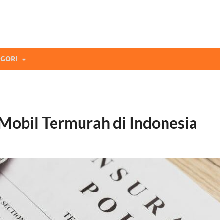
mi Blog
andingan Asuransi Terbaikmu!
GORI
Mobil Termurah di Indonesia