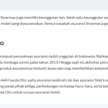
 Sinarmas juga memiliki keunggulan lain. Salah satu keunggulan y
da mobil yang diasuransikan. Semua nasabah asuransi Sinarmas jug
to
 termasuk perusahaan asuransi mobil unggulan di Indonesia. Bah
satu lembaga survei pada tahun 2013. Hingga saat ini, aktivitas p
 produk asuransinya terbukti aman dan siap memfasilitasi kebutu
n oleh Garda Oto, yaitu asuransi mobil
all risk
dan asuransi
Total Lo
ung jawab pihak ketiga, perlindungan terhadap huru-hara, serta 
a Oto untuk urusan asuransi mobil.