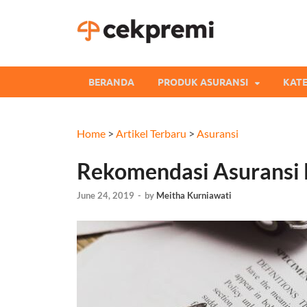
Cekpre
Informasi dan Perb
BERANDA
PRODUK ASURANSI
KATE
Home
>
Artikel Terbaru
>
Asuransi
Rekomendasi Asuransi 
June 24, 2019
-
by
Meitha Kurniawati