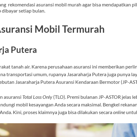
tang rekomendasi asuransi mobil murah
agar bisa mendapatkan pil
 dibayar setiap bulan.
suransi Mobil Termurah
rja Putera
arakat tanah air. Karena perusahaan asuransi ini memberikan pe
a transportasi umum, rupanya Jasaraharja Putera juga punya laya
 sebutan Jasaraharja Putera Asuransi Kendaraan Bermotor (JP-AS
n asuransi
Total Loss Only
(TLO). Premi bulanan JP-ASTOR jelas le
ndungi mobil kesayangan Anda secara maksimal. Bengkel rekanan 
da. Kini, proses klaimnya juga bisa dilakukan secara
online
untu