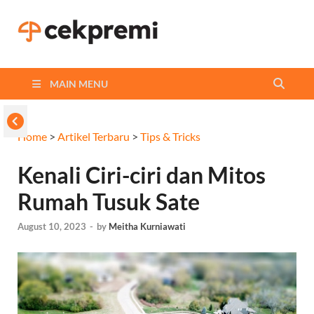
Cekpremi
Informasi dan Perbandingan
Asuransi Terbaikmu!
Blog
MAIN MENU
Home
>
Artikel Terbaru
>
Tips & Tricks
Kenali Ciri-ciri dan Mitos
Rumah Tusuk Sate
August 10, 2023
-
by
Meitha Kurniawati