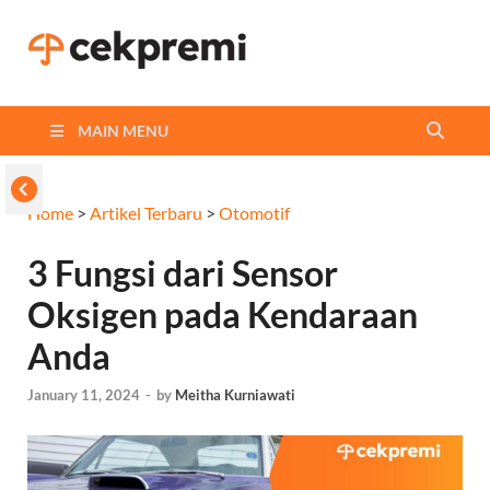
Cekpremi
Informasi dan Perbandingan
Asuransi Terbaikmu!
Blog
MAIN MENU
Home
>
Artikel Terbaru
>
Otomotif
3 Fungsi dari Sensor
Oksigen pada Kendaraan
Anda
January 11, 2024
-
by
Meitha Kurniawati