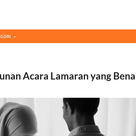
mi Blog
andingan Asuransi Terbaikmu!
GORI
usunan Acara Lamaran yang Bena