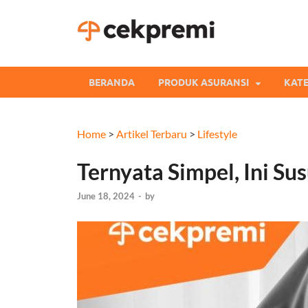
Cekpre
Informasi dan Perb
BERANDA
PRODUK ASURANSI
KATE
Home
>
Artikel Terbaru
>
Lifestyle
Ternyata Simpel, Ini S
June 18, 2024
-
by