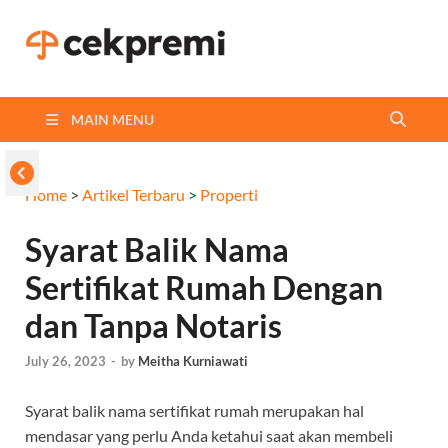
Cekpremi
Informasi dan Perbandingan
Asuransi Terbaikmu!
Blog
MAIN MENU
Home
>
Artikel Terbaru
>
Properti
Syarat Balik Nama
Sertifikat Rumah Dengan
dan Tanpa Notaris
July 26, 2023
-
by
Meitha Kurniawati
Syarat balik nama sertifikat rumah merupakan hal
mendasar yang perlu Anda ketahui saat akan membeli