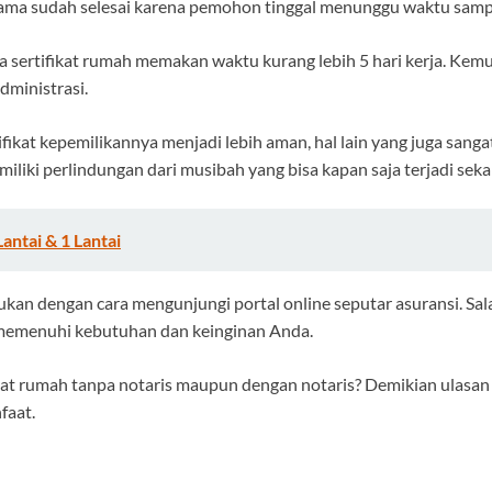
k nama sudah selesai karena pemohon tinggal menunggu waktu sampa
ama sertifikat rumah memakan waktu kurang lebih 5 hari kerja. K
dministrasi.
ifikat kepemilikannya menjadi lebih aman, hal lain yang juga sang
iliki perlindungan dari musibah yang bisa kapan saja terjadi sek
ntai & 1 Lantai
kukan dengan cara mengunjungi portal online seputar asuransi. Sa
t memenuhi kebutuhan dan keinginan Anda.
at rumah tanpa notaris maupun dengan notaris? Demikian ulasan s
faat.