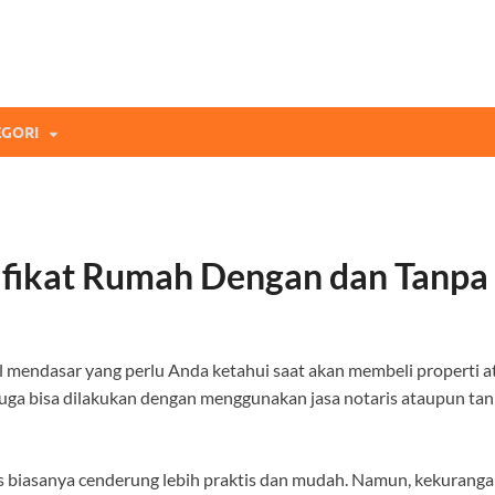
mi Blog
andingan Asuransi Terbaikmu!
GORI
ifikat Rumah Dengan dan Tanpa
al mendasar yang perlu Anda ketahui saat akan membeli properti
uga bisa dilakukan dengan menggunakan jasa notaris ataupun tan
s biasanya cenderung lebih praktis dan mudah. Namun, kekurangan 