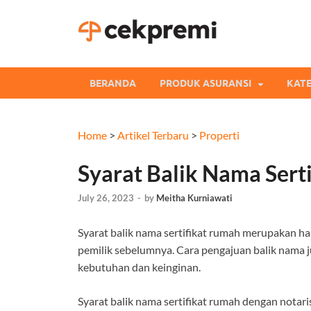
Cekpre
Informasi dan Perb
BERANDA
PRODUK ASURANSI
KATE
Home
>
Artikel Terbaru
>
Properti
Syarat Balik Nama Sert
July 26, 2023
-
by
Meitha Kurniawati
Syarat balik nama sertifikat rumah merupakan h
pemilik sebelumnya. Cara pengajuan balik nama j
kebutuhan dan keinginan.
Syarat balik nama sertifikat rumah dengan notari