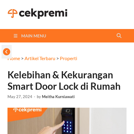
Cekpremi
Informasi dan Perbandingan
Asuransi Terbaikmu!
Blog
MAIN MENU
Home
>
Artikel Terbaru
>
Properti
Kelebihan & Kekurangan
Smart Door Lock di Rumah
May 27, 2024
-
by
Meitha Kurniawati