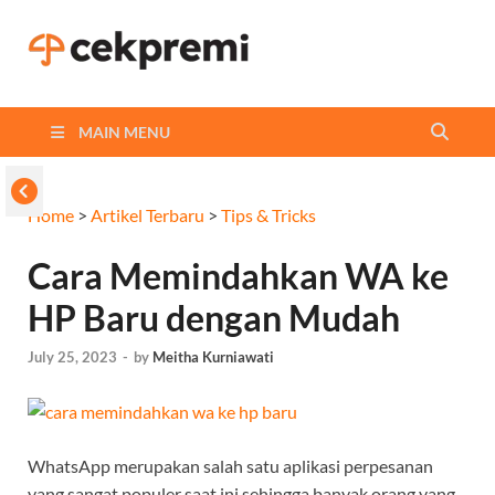
Cekpremi
Informasi dan Perbandingan
Asuransi Terbaikmu!
Blog
MAIN MENU
Home
>
Artikel Terbaru
>
Tips & Tricks
Cara Memindahkan WA ke
HP Baru dengan Mudah
July 25, 2023
-
by
Meitha Kurniawati
WhatsApp merupakan salah satu aplikasi perpesanan
yang sangat populer saat ini sehingga banyak orang yang