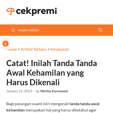
Cekpremi
Informasi dan Perbandingan
Asuransi Terbaikmu!
Blog
MAIN MENU
Home
>
Artikel Terbaru
>
Kesehatan
Catat! Inilah Tanda Tanda
Awal Kehamilan yang
Harus Dikenali
January 12, 2023
-
by
Meitha Kurniawati
Bagi pasangan suami istri mengenali
tanda tanda awal
kehamilan
merupakan hal yang harus diketahui agar