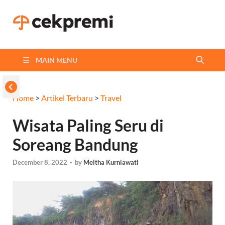
Cekpremi
Informasi dan Perbandingan
Asuransi Terbaikmu!
Blog
MAIN MENU
Home
>
Artikel Terbaru
>
Travel
Wisata Paling Seru di
Soreang Bandung
December 8, 2022
-
by
Meitha Kurniawati