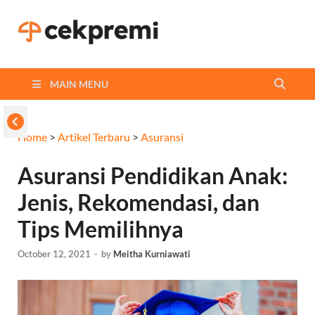
Cekpremi
Informasi dan Perbandingan
Asuransi Terbaikmu!
Blog
MAIN MENU
Home
>
Artikel Terbaru
>
Asuransi
Asuransi Pendidikan Anak:
Jenis, Rekomendasi, dan
Tips Memilihnya
October 12, 2021
-
by
Meitha Kurniawati