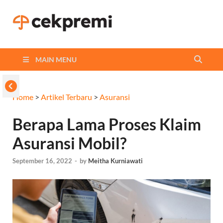
Cekpremi
Informasi dan Perbandingan
Asuransi Terbaikmu!
Blog
MAIN MENU
Home
>
Artikel Terbaru
>
Asuransi
Berapa Lama Proses Klaim
Asuransi Mobil?
September 16, 2022
-
by
Meitha Kurniawati