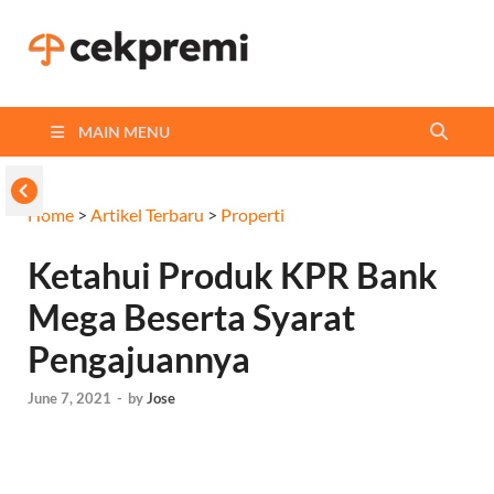
Cekpremi
Informasi dan Perbandingan
Asuransi Terbaikmu!
Blog
MAIN MENU
Home
>
Artikel Terbaru
>
Properti
Ketahui Produk KPR Bank
Mega Beserta Syarat
Pengajuannya
June 7, 2021
-
by
Jose